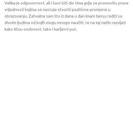
Velika je odgovornost, ali i čast biti dio tima gdje se promovišu prave
vrijednosti kojima se nastoje stvoriti pozitivne promjene u
obrazovanju. Zahvalna sam što iz dana u dan imam šansu raditi sa
divnim ljudima od kojih mogu mnogo naučiti, te na taj način razvijati
kako ličnu osobnost, tako i karijerni put.