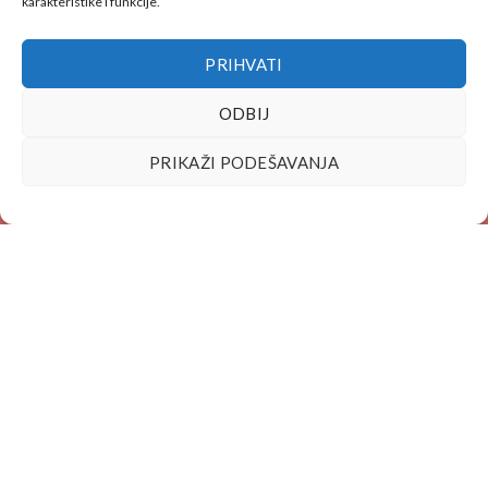
karakteristike i funkcije.
ADRESA:
Kralja Tvrtka 1, 71 000 Sarajevo
TEL:
+387 33 667 673
PRIHVATI
FAX: +387 33 267 990
EMAIL:
office@coi-stepbystep.ba
ODBIJ
PRIKAŽI PODEŠAVANJA