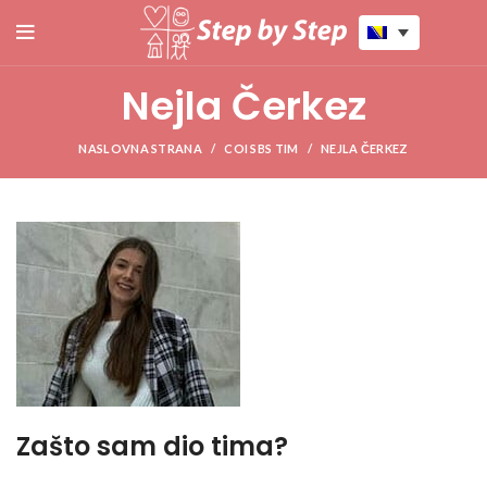
Nejla Čerkez
NASLOVNA STRANA
COI SBS TIM
NEJLA ČERKEZ
Zašto sam dio tima?