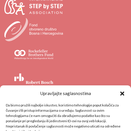
Upravljajte saglasnostima
Da bismo pružili najbolje iskustvo, koristimo tehnologije poput kolačića za
Ostali prijatelji COI SBS
čuvanje i/ili pristup informacijama o uređaju. Saglasnost sa ovim
tehnologijama će nam omogućiti da obrađujemo podatke kao što su
KONTAKTIRAJTE NAS:
ponašanje pri pregledanju ili jedinstveni ID-ovi na ovoj veb lokaciji.
Nepristanak ili povlačenje saglasnosti može negativno uticati na određene