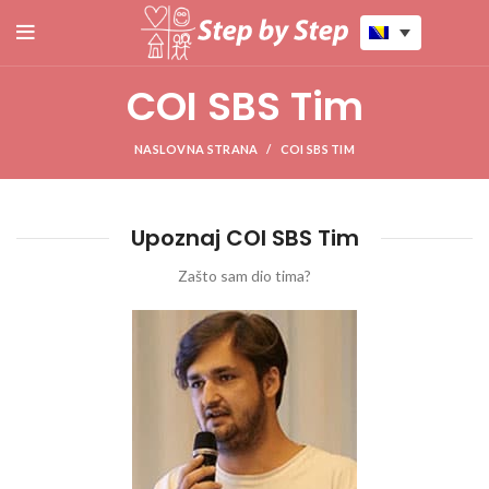
COI SBS Tim
NASLOVNA STRANA
COI SBS TIM
Upoznaj COI SBS Tim
Zašto sam dio tima?