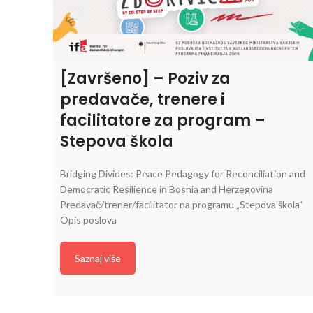
[Završeno] – Poziv za
predavače, trenere i
facilitatore za program –
Stepova škola
Bridging Divides: Peace Pedagogy for Reconciliation and
Democratic Resilience in Bosnia and Herzegovina
Predavač/trener/facilitator na programu „Stepova škola“
Opis poslova
Saznaj više