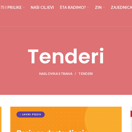
I I PRILIKE
NAŠI CILJEVI
ŠTA RADIMO?
ZIN
ZAJEDNIC
Tenderi
NASLOVNA STRANA
TENDERI