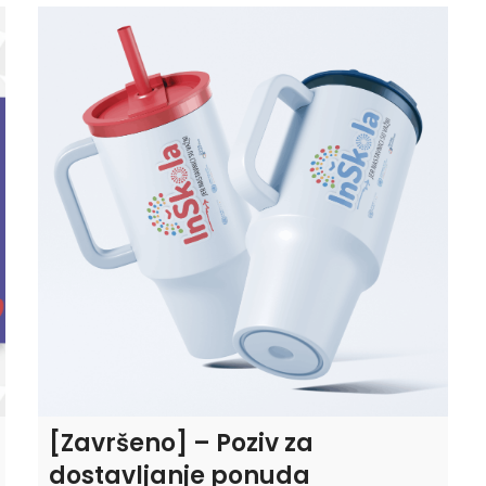
[Završeno] – Poziv za
dostavljanje ponuda