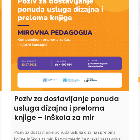
Poziv za dostavljanje ponuda
usluga dizajna i preloma
knjige – InŠkola za mir
Poziv za dostavljanje ponuda usluga dizajna i preloma
knjige InŠkola za mir: Razvoj zajednice praksi nastavnika i