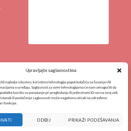
a
Upravljajte saglasnostima
ili najbolje iskustvo, koristimo tehnologije poput kolačića za čuvanje i/ili
rmacijama o uređaju. Saglasnost sa ovim tehnologijama će nam omogućiti da
datke kao što su ponašanje pri pregledanju ili jedinstveni ID-ovi na ovoj veb
ristanak ili povlačenje saglasnosti može negativno uticati na određene
e i funkcije.
HVATI
ODBIJ
PRIKAŽI PODEŠAVANJA