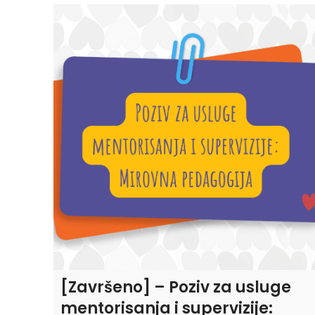
[Završeno] – Poziv za usluge
mentorisanja i supervizije: