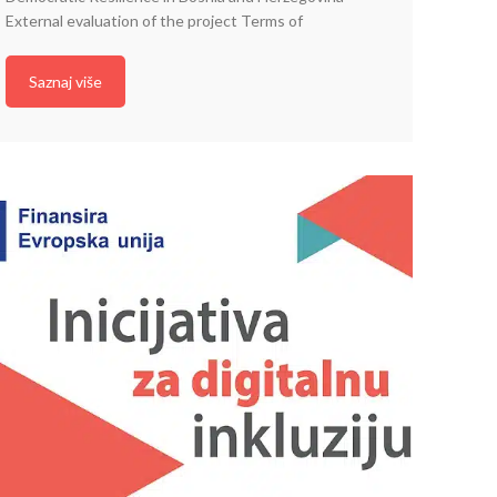
External evaluation of the project Terms of
Saznaj više