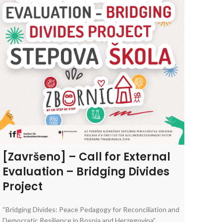
[Završeno] – Call for External
Evaluation – Bridging Divides
Project
“Bridging Divides: Peace Pedagogy for Reconciliation and
Democratic Resilience in Bosnia and Herzegovina”