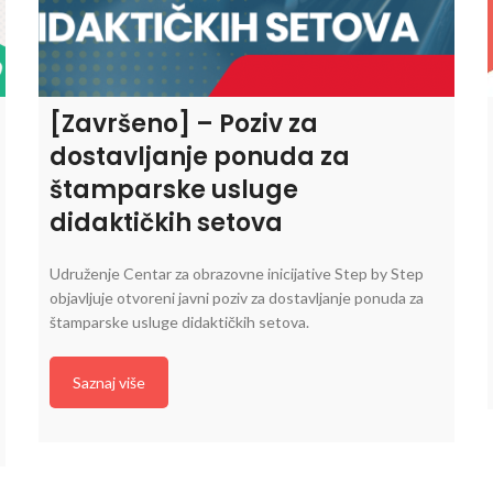
[Završeno] – Poziv za
dostavljanje ponuda za
štamparske usluge
didaktičkih setova
Udruženje Centar za obrazovne inicijative Step by Step
objavljuje otvoreni javni poziv za dostavljanje ponuda za
štamparske usluge didaktičkih setova.
Saznaj više