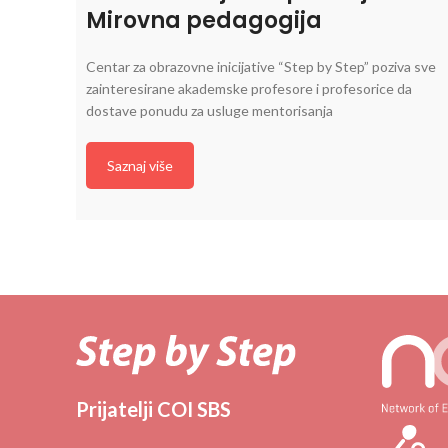
Mirovna pedagogija
Centar za obrazovne inicijative “Step by Step” poziva sve
zainteresirane akademske profesore i profesorice da
dostave ponudu za usluge mentorisanja
Saznaj više
Prijatelji COI SBS