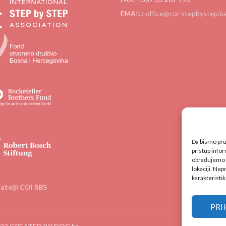
EMAIL:
office@coi-stepbystep.b
Da bismo pruž
pristup info
obrađujemo po
lokaciji. Nep
karakteristik
jatelji COI SBS
PRI