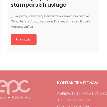
štamparskih usluga
[Ovaj poziv je završen] Centar za obrazovne inicijative
“Step by Step“ poziva pravna lica registrirana u Bosni i
Hercegovini da
Saznaj više
KONTAKTIRAJTE NAS:
ADRESA:
Kralja Tvrtka 1, 71 000 
TEL:
+387 33 667 673
FAX: +387 33 267 990