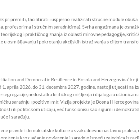
ripremiti, facilitirati i uspješno realizirati stručne module obuka
a, profesorima i stručnim saradnicima). Svrha angažmana je osnaži
teorijskog i praktičnog znanja iz oblasti mirovne pedagogije, kriti
e u osmišljavanju i pokretanju akcijskih istraživanja s ciljem transf
liation and Democratic Resilience in Bosnia and Herzegovina“ koji
 1. aprila 2026. do 31. decembra 2027. godine, nastoji utjecati na i
egregacije, nedostatka kritičkog mišljenja i dijaloga u učionicama
ičku saradnju i pozitivni mir. Vizija projekta je Bosna i Hercegovin
nosti ili političkom uticaju, već funkcionišu kao sigurni i demokrats
 uče i sarađuju.
ene pravde i demokratske kulture u svakodnevnu nastavnu praksu, 
pomirenju kroz jačanje povjerenja i saradnje između zajednica iz razli