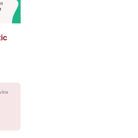
ic
vina