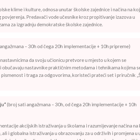
ke klime i kulture, odnosa unutar školske zajednice i načina na koj
g povjerenja. Predavači vode učesnike kroz propitivanje izazova u
ama za izgradnju demokratske školske zajednice.
i angažmana – 30h od čega 20h implementacije + 10h pripreme)
stavnicima da svoju učionicu pretvore u mjesto u kojem se
vači obučavaju nastavnike praktičnim metodama i tehnikama kojima s
ka pismenost i traga za odgovorima, koristeći prateći set i priručnik 
ju“
(broj sati angažmana – 30h, od čega 20h implementacije + 10h
ntacije akcijskih istraživanja u školama i razumijevanje načina na 
, ali i globalna istraživanja u obrazovanju za u održivih i promjena u 