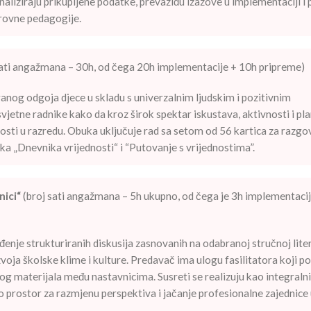
naliziraju prikupljene podatke, prevaziđu izazove u implementaciji i
irovne pedagogije.
sati angažmana – 30h, od čega 20h implementacije + 10h pripreme)
anog odgoja djece u skladu s univerzalnim ljudskim i pozitivnim
etne radnike kako da kroz širok spektar iskustava, aktivnosti i pla
osti u razredu. Obuka uključuje rad sa setom od 56 kartica za razgo
nika „Dnevnika vrijednosti“ i “Putovanje s vrijednostima”.
nici“
(broj sati angažmana – 5h ukupno, od čega je 3h implementacij
je strukturiranih diskusija zasnovanih na odabranoj stručnoj liter
oja školske klime i kulture. Predavač ima ulogu fasilitatora koji p
anog materijala među nastavnicima. Susreti se realizuju kao integralni
ao prostor za razmjenu perspektiva i jačanje profesionalne zajednice