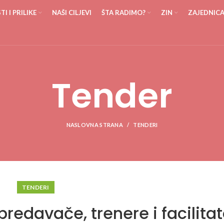
I I PRILIKE
NAŠI CILJEVI
ŠTA RADIMO?
ZIN
ZAJEDNIC
Tender
NASLOVNA STRANA
TENDERI
TENDERI
predavače, trenere i facilita