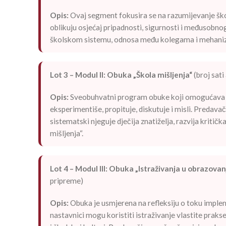
Opis:
Ovaj segment fokusira se na razumijevanje škols
oblikuju osjećaj pripadnosti, sigurnosti i međusobno
školskom sistemu, odnosa među kolegama i mehaniz
Lot 3 – Modul II: Obuka „Škola mišljenja“
(broj sat
Opis:
Sveobuhvatni program obuke koji omogućava na
eksperimentiše, propituje, diskutuje i misli. Preda
sistematski njeguje dječija znatiželja, razvija kritič
mišljenja“.
Lot 4 – Modul III: Obuka „Istraživanja u obrazovan
pripreme)
Opis:
Obuka je usmjerena na refleksiju o toku impleme
nastavnici mogu koristiti istraživanje vlastite prakse