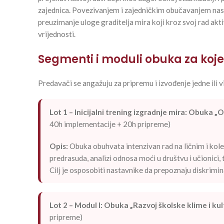
zajednica. Povezivanjem i zajedničkim obučavanjem nast
preuzimanje uloge graditelja mira koji kroz svoj rad akti
vrijednosti.
Segmenti i moduli obuka za koje 
Predavači se angažuju za pripremu i izvođenje jedne ili
Lot 1 – Inicijalni trening izgradnje mira: Obuka 
40h implementacije + 20h pripreme)
Opis:
Obuka obuhvata intenzivan rad na ličnim i kole
predrasuda, analizi odnosa moći u društvu i učionici,
Cilj je osposobiti nastavnike da prepoznaju diskrimi
Lot 2 – Modul I: Obuka „Razvoj školske klime i kul
pripreme)