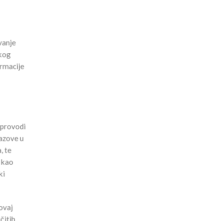
vanje
čkog
ormacije
 provodi
zazove u
, te
a kao
ki
ovaj
čitih