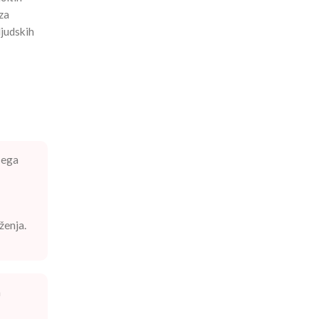
za
ljudskih
čega
ženja.
h