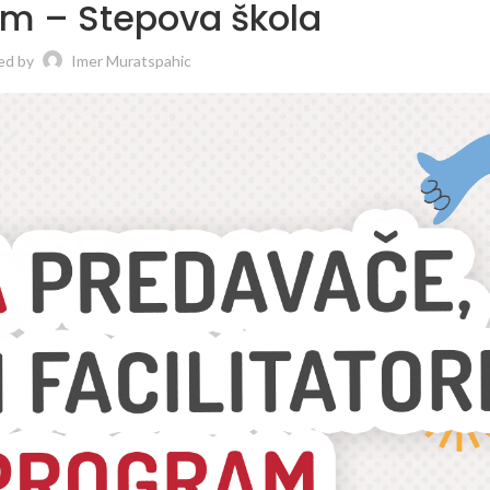
am – Stepova škola
ed by
Imer Muratspahic