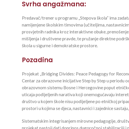
Svrha angažmana:
Predavač/trener u programu „Stepova škola“ ima zadatak p
namijenjene školskim timovima (učiteljima, nastavnicim
prosvjetnih radnika kroz interaktivne obuke, prenošenje 
mišljenja i društvene pravde, te pružanje direktne podršk
škola u sigurne i demokratske prostore.
Pozadina
Projekat „Bridging Divides: Peace Pedagogy for Reconci
Centar za obrazovne inicijative Step by Step u periodu od
obrazovnom sistemu Bosne i Hercegovine poput etničke s
uticaja podijeljenih narativa koji onemogućavaju interetn
društvo u kojem škole nisu podijeljene po etničkoj pripad
prostori u kojima se djeca, nastavnici i zajednice sastaju,
Sistematskim integrisanjem mirovne pedagogije, društv
projekat nastoji dati doprinos dugoročnoj stabilizaciji i 