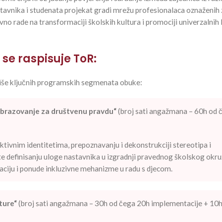
avnika i studenata projekat gradi mrežu profesionalaca oznaženih 
vno rade na transformaciji školskih kultura i promociji univerzalnih 
se raspisuje ToR:
 više ključnih programskih segmenata obuke:
„Obrazovanje za društvenu pravdu“
(broj sati angažmana – 60h od 
ktivnim identitetima, prepoznavanju i dekonstrukciji stereotipa i
 te definisanju uloge nastavnika u izgradnji pravednog školskog okru
naciju i ponude inkluzivne mehanizme u radu s djecom.
ture“
(broj sati angažmana – 30h od čega 20h implementacije + 10