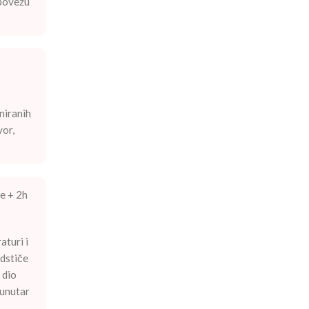
 povežu
niranih
vor,
e + 2h
aturi i
odstiče
 dio
 unutar