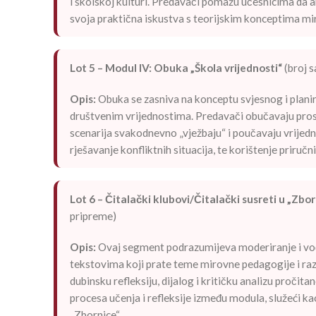
i školskoj kulturi. Predavači pomažu učesnicima da a
svoja praktična iskustva s teorijskim konceptima m
Lot 5 – Modul IV: Obuka „Škola vrijednosti“
(broj 
Opis:
Obuka se zasniva na konceptu svjesnog i planir
društvenim vrijednostima. Predavači obučavaju prosvj
scenarija svakodnevno „vježbaju“ i poučavaju vrijedn
rješavanje konfliktnih situacija, te korištenje priruč
Lot 6 – Čitalački klubovi/Čitalački susreti u „Zbor
pripreme)
Opis:
Ovaj segment podrazumijeva moderiranje i vođen
tekstovima koji prate teme mirovne pedagogije i razv
dubinsku refleksiju, dijalog i kritičku analizu pročit
procesa učenja i refleksije između modula, služeći k
„Zbornice“.