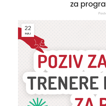
za progr
Post
22
MAJ