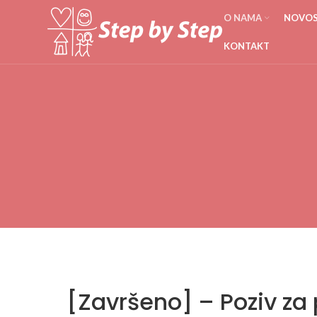
O NAMA
NOVOST
KONTAKT
[Završeno] – Poziv za 