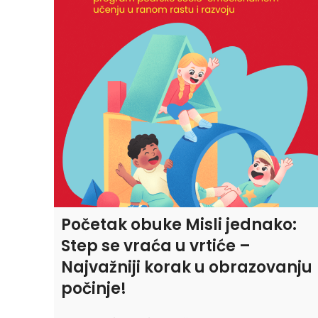
Početak obuke Misli jednako:
Step se vraća u vrtiće –
Najvažniji korak u obrazovanju
počinje!