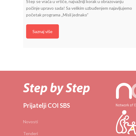
Step se vraća u vrtiće, najvažniji korak u obrazovanju
počinje upravo sada! Sa velikim uzbuđenjem najavljujemo
početak programa „Misli jednako“
Saznaj više
Prijatelji COI SBS
Novosti
Tenderi