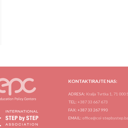
KONTAKTIRAJTE NAS:
ADRESA:
Kralja Tvrtka 1, 71 000 
TEL:
+387 33 667 673
FAX: +387 33 267 990
EMAIL:
office@coi-stepbystep.b