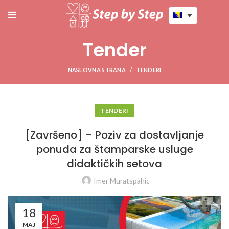
Tender
NASLOVNA STRANA
TENDERI
TENDERI
[Završeno] – Poziv za dostavljanje
ponuda za štamparske usluge
didaktičkih setova
Imer Muratspahic
18
MAJ