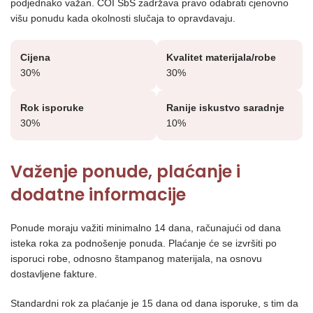
podjednako važan. COI SbS zadržava pravo odabrati cjenovno
višu ponudu kada okolnosti slučaja to opravdavaju.
Cijena
Kvalitet materijala/robe
30%
30%
Rok isporuke
Ranije iskustvo saradnje
30%
10%
Važenje ponude, plaćanje i
dodatne informacije
Ponude moraju važiti minimalno 14 dana, računajući od dana
isteka roka za podnošenje ponuda. Plaćanje će se izvršiti po
isporuci robe, odnosno štampanog materijala, na osnovu
dostavljene fakture.
Standardni rok za plaćanje je 15 dana od dana isporuke, s tim da