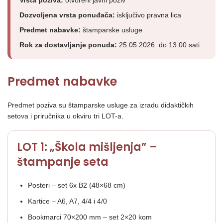
Dozvoljena vrsta ponuđača:
isključivo pravna lica
Predmet nabavke:
štamparske usluge
Rok za dostavljanje ponuda:
25.05.2026. do 13:00 sati
Predmet nabavke
Predmet poziva su štamparske usluge za izradu didaktičkih
setova i priručnika u okviru tri LOT-a.
LOT 1: „Škola mišljenja” –
štampanje seta
Posteri – set 6x B2 (48×68 cm)
Kartice – A6, A7, 4/4 i 4/0
Bookmarci 70×200 mm – set 2×20 kom