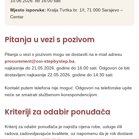
10.06.2026. do 16:00 sati
Mjesto isporuke:
Kralja Tvrtka br. 1/I, 71 000 Sarajevo –
Centar
Pitanja u vezi s pozivom
Pitanja u vezi s pozivom mogu se dostaviti na e-mail adresu
procurement@coi-stepbystep.ba
,
najkasnije do 21.05.2026. godine do 16:00 sati. Odgovori će biti
dostavljeni najkasnije 22.05.2026. godine do 14:30 sati.
Kontakt putem telefona nije moguć. Odgovori na telefonske upite
neće se smatrati službenom korespondencijom.
Kriteriji za odabir ponuđača
Kriterij za odabir ponuđača je najniža cijena robe, usluge i/ili
radova zadovoljavajuće kvalitete, uz napomenu da je rok dostave