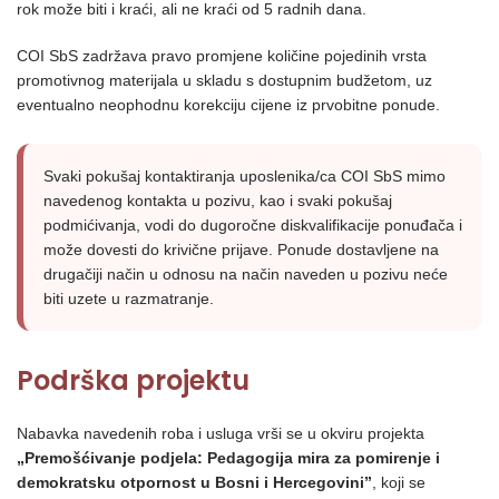
rok može biti i kraći, ali ne kraći od 5 radnih dana.
COI SbS zadržava pravo promjene količine pojedinih vrsta
promotivnog materijala u skladu s dostupnim budžetom, uz
eventualno neophodnu korekciju cijene iz prvobitne ponude.
Svaki pokušaj kontaktiranja uposlenika/ca COI SbS mimo
navedenog kontakta u pozivu, kao i svaki pokušaj
podmićivanja, vodi do dugoročne diskvalifikacije ponuđača i
može dovesti do krivične prijave. Ponude dostavljene na
drugačiji način u odnosu na način naveden u pozivu neće
biti uzete u razmatranje.
Podrška projektu
Nabavka navedenih roba i usluga vrši se u okviru projekta
„Premošćivanje podjela: Pedagogija mira za pomirenje i
demokratsku otpornost u Bosni i Hercegovini”
, koji se